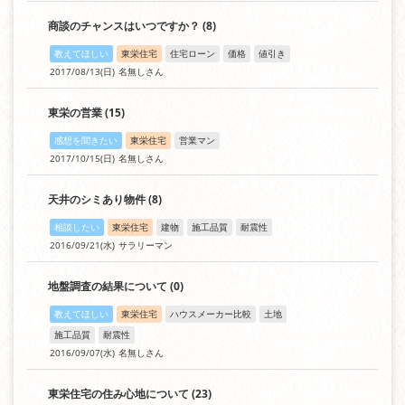
商談のチャンスはいつですか？
(8)
教えてほしい
東栄住宅
住宅ローン
価格
値引き
2017/08/13(日)
名無しさん
東栄の営業
(15)
感想を聞きたい
東栄住宅
営業マン
2017/10/15(日)
名無しさん
天井のシミあり物件
(8)
相談したい
東栄住宅
建物
施工品質
耐震性
2016/09/21(水)
サラリーマン
地盤調査の結果について
(0)
教えてほしい
東栄住宅
ハウスメーカー比較
土地
施工品質
耐震性
2016/09/07(水)
名無しさん
東栄住宅の住み心地について
(23)