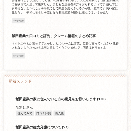
害を受けます 入居してくる住民の質も非常に悪く、大抵道路族です 逆に飯田産業
に騙されて入居して後悔した、まともな居住者の方もおられるようです 他社では
あり得ないようなことを平気でして問題を悪化させるのが飯田産業です 良い家に
住みたい、平和な暮らしを望むなら飯田産業を絶対に選んではいけません
ユーザー区分
飯田産業の口コミと評判、クレーム情報のまとめ記事
ネット工作とか言ってておかしいね クレームは営業、監督に言ってください 改善
されないようだったら上司と話してください 他社でも問題はありますよ
ユーザー区分
新着スレッド
飯田産業の家に住んでいる方の意見をお願いします
(120)
名無しさん
住んでみて
口コミ評判
購入後
飯田産業の建売分譲について
(57)