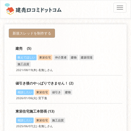
Toggle
naviga
新規スレッドを制作する
建売
(5)
教えてほしい
東栄住宅
仲介業者
建物
建築現場
施工品質
2021/08/19(木)
名無しさん
値引き後のやっぱりできません！
(2)
相談したい
東栄住宅
値引き
建物
2026/01/06(火)
宮下進
東栄住宅施工本部長
(13)
相談したい
東栄住宅
施工品質
2025/06/07(土)
名無しさん