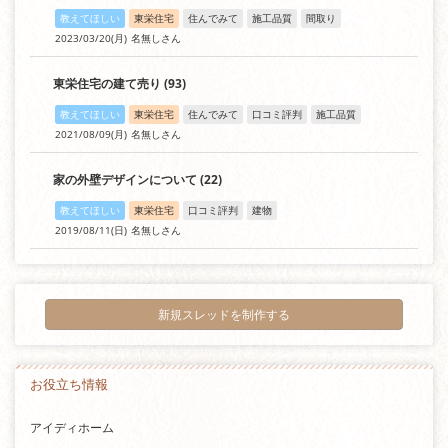
教えてほしい
東栄住宅
住んでみて
施工品質
間取り
2023/03/20(月)
名無しさん
東栄住宅の建て売り
(93)
教えてほしい
東栄住宅
住んでみて
口コミ評判
施工品質
2021/08/09(月)
名無しさん
家の外壁デザインについて
(22)
教えてほしい
東栄住宅
口コミ評判
建物
2019/08/11(日)
名無しさん
新規スレッドを制作する
お役立ち情報
アイディホーム