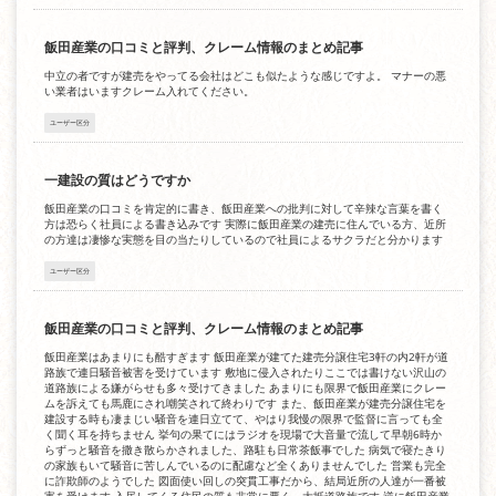
飯田産業の口コミと評判、クレーム情報のまとめ記事
中立の者ですが建売をやってる会社はどこも似たような感じですよ。 マナーの悪
い業者はいますクレーム入れてください。
ユーザー区分
一建設の質はどうですか
飯田産業の口コミを肯定的に書き、飯田産業への批判に対して辛辣な言葉を書く
方は恐らく社員による書き込みです 実際に飯田産業の建売に住んでいる方、近所
の方達は凄惨な実態を目の当たりしているので社員によるサクラだと分かります
ユーザー区分
飯田産業の口コミと評判、クレーム情報のまとめ記事
飯田産業はあまりにも酷すぎます 飯田産業が建てた建売分譲住宅3軒の内2軒が道
路族で連日騒音被害を受けています 敷地に侵入されたりここでは書けない沢山の
道路族による嫌がらせも多々受けてきました あまりにも限界で飯田産業にクレー
ムを訴えても馬鹿にされ嘲笑されて終わりです また、飯田産業が建売分譲住宅を
建設する時も凄まじい騒音を連日立てて、やはり我慢の限界で監督に言っても全
く聞く耳を持ちません 挙句の果てにはラジオを現場で大音量で流して早朝6時か
らずっと騒音を撒き散らかされました、路駐も日常茶飯事でした 病気で寝たきり
の家族もいて騒音に苦しんでいるのに配慮など全くありませんでした 営業も完全
に詐欺師のようでした 図面使い回しの突貫工事だから、結局近所の人達が一番被