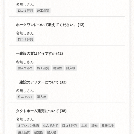
名無しさん
口コミ評判
施工品質
ホークワンについて教えてください。
(12)
名無しさん
口コミ評判
一建設の質はどうですか
(42)
名無しさん
住んでみて
施工品質
耐震性
購入後
一建設のアフターについて
(32)
名無しさん
住んでみて
購入後
タクトホーム建売について
(38)
名無しさん
オプション設備
住んでみて
口コミ評判
土地
建物
建築現場
施工品質
耐震性
購入後