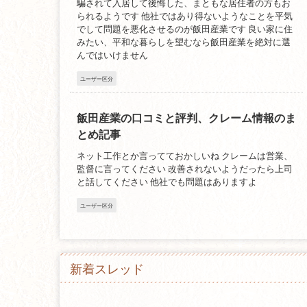
騙されて入居して後悔した、まともな居住者の方もお
られるようです 他社ではあり得ないようなことを平気
でして問題を悪化させるのが飯田産業です 良い家に住
みたい、平和な暮らしを望むなら飯田産業を絶対に選
んではいけません
ユーザー区分
飯田産業の口コミと評判、クレーム情報のま
とめ記事
ネット工作とか言ってておかしいね クレームは営業、
監督に言ってください 改善されないようだったら上司
と話してください 他社でも問題はありますよ
ユーザー区分
新着スレッド