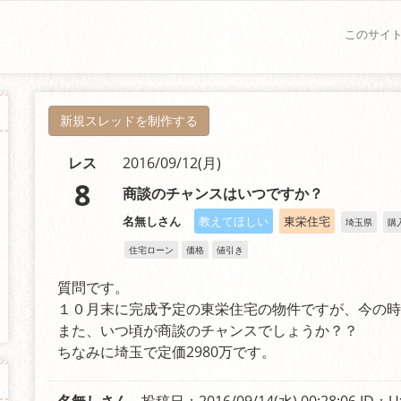
このサイ
新規スレッドを制作する
レス
2016/09/12(月)
8
商談のチャンスはいつですか？
名無しさん
教えてほしい
東栄住宅
埼玉県
購
住宅ローン
価格
値引き
質問です。
１０月末に完成予定の東栄住宅の物件ですが、今の
また、いつ頃が商談のチャンスでしょうか？？
ちなみに埼玉で定価2980万です。