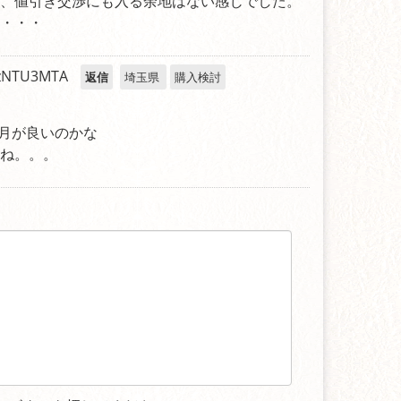
、値引き交渉にも入る余地はない感じでした。
・・・
zNTU3MTA
返信
埼玉県
購入検討
2月が良いのかな
ね。。。