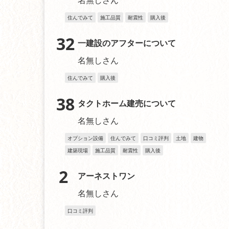
名無しさん
住んでみて
施工品質
耐震性
購入後
32
一建設のアフターについて
名無しさん
住んでみて
購入後
38
タクトホーム建売について
名無しさん
オプション設備
住んでみて
口コミ評判
土地
建物
建築現場
施工品質
耐震性
購入後
2
アーネストワン
名無しさん
口コミ評判