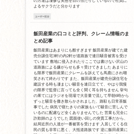
の方達は凄惨な実態を目の当たりしているので社員に
よるサクラだと分かります
ユーザー区分
飯田産業の口コミと評判、クレーム情報のま
とめ記事
飯田産業はあまりにも酷すぎます 飯田産業が建てた建
売分譲住宅3軒の内2軒が道路族で連日騒音被害を受け
ています 敷地に侵入されたりここでは書けない沢山の
道路族による嫌がらせも多々受けてきました あまりに
も限界で飯田産業にクレームを訴えても馬鹿にされ嘲
笑されて終わりです また、飯田産業が建売分譲住宅を
建設する時も凄まじい騒音を連日立てて、やはり我慢
の限界で監督に言っても全く聞く耳を持ちません 挙句
の果てにはラジオを現場で大音量で流して早朝6時から
ずっと騒音を撒き散らかされました、路駐も日常茶飯
事でした 病気で寝たきりの家族もいて騒音に苦しんで
いるのに配慮など全くありませんでした 営業も完全に
詐欺師のようでした 図面使い回しの突貫工事だから、
結局近所の人達が一番被害を受けます 入居してくる住
民の質も非常に悪く、大抵道路族です 逆に飯田産業に