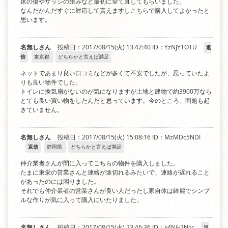
床の傷やサッシの歪みなど最初に全て直してもらいました。
なんだかんだすぐに対応して貰えますしこちらで購入してよかったと
思います。
名無しさん
投稿日：2017/08/15(火) 13:42:40
ID：YzNjY1OTU
返
信
東京都
どちらかと言えば満足
ネットであまり良い口コミなどが多くて不安でしたが、思っていたよ
りも良い物件でした。
トイレに換気扇がないのが気になりますが土地と建物で約3900万なら
とても良い買い物をしたんだと思っています。今のところ、問題も起
きていません。
名無しさん
投稿日：2017/08/15(火) 15:08:16
ID：MzMDc5NDI
返信
静岡県
どちらかと言えば満足
仲介業者さんが間に入ってこちらの物件を購入しました。
たまに東栄の営業さんと連絡が途切れるみたいで、連絡が遅れること
があったのには困りました。
それでも仲介業者の営業さんが良い人だったし家自体は綺麗でシンプ
ルな作りが気に入って購入にいたりました。
名無しさん
投稿日：2017/08/15(火) 23:46:36
ID：k4Njk2Nzc
返