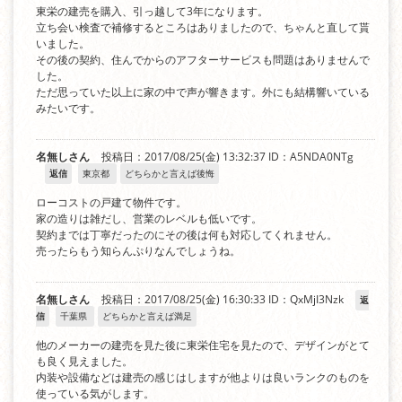
東栄の建売を購入、引っ越して3年になります。
立ち会い検査で補修するところはありましたので、ちゃんと直して貰
いました。
その後の契約、住んでからのアフターサービスも問題はありませんで
した。
ただ思っていた以上に家の中で声が響きます。外にも結構響いている
みたいです。
名無しさん
投稿日：2017/08/25(金) 13:32:37
ID：A5NDA0NTg
返信
東京都
どちらかと言えば後悔
ローコストの戸建て物件です。
家の造りは雑だし、営業のレベルも低いです。
契約までは丁寧だったのにその後は何も対応してくれません。
売ったらもう知らんぷりなんでしょうね。
名無しさん
投稿日：2017/08/25(金) 16:30:33
ID：QxMjI3Nzk
返
信
千葉県
どちらかと言えば満足
他のメーカーの建売を見た後に東栄住宅を見たので、デザインがとて
も良く見えました。
内装や設備などは建売の感じはしますが他よりは良いランクのものを
使っている気がします。