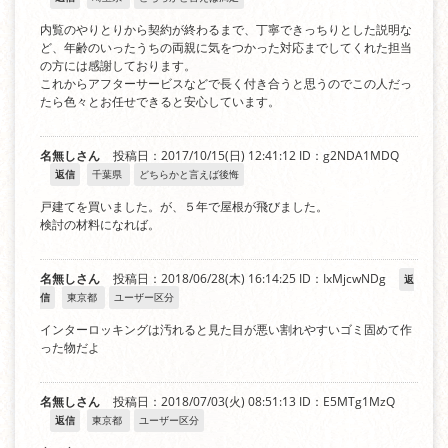
内覧のやりとりから契約が終わるまで、丁寧できっちりとした説明な
ど、年齢のいったうちの両親に気をつかった対応までしてくれた担当
の方には感謝しております。
これからアフターサービスなどで長く付き合うと思うのでこの人だっ
たら色々とお任せできると安心しています。
名無しさん
投稿日：2017/10/15(日) 12:41:12
ID：g2NDA1MDQ
返信
千葉県
どちらかと言えば後悔
戸建てを買いました。が、５年で屋根が飛びました。
検討の材料になれば。
名無しさん
投稿日：2018/06/28(木) 16:14:25
ID：IxMjcwNDg
返
信
東京都
ユーザー区分
インターロッキングは汚れると見た目が悪い割れやすいゴミ固めて作
った物だよ
名無しさん
投稿日：2018/07/03(火) 08:51:13
ID：E5MTg1MzQ
返信
東京都
ユーザー区分