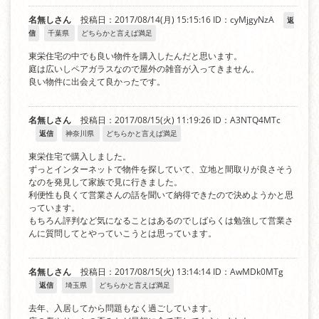
名無しさん
投稿日：2017/08/14(月) 15:15:16
ID：cyMjgyNzA
返
信
千葉県
どちらかと言えば満足
東栄住宅の中でも良い物件を購入したんだと思います。
庭は広いしペアガラスなので屋外の雑音が入ってきません。
良い物件に出会えて良かったです。
名無しさん
投稿日：2017/08/15(火) 11:19:26
ID：A3NTQ4MTc
返信
神奈川県
どちらかと言えば満足
東栄住宅で購入しました。
ずっとインターネットで物件を探していて、立地と間取りが良さそう
なのを発見して家族で見に行きました。
利便性も良くて営業さんの話を聞いて納得できたので決めようかと思
っています。
もちろん評判など気になることはあるのでしばらくは勉強して営業さ
んに質問してとやっていこうとは思っています。
名無しさん
投稿日：2017/08/15(火) 13:14:14
ID：AwMDk0MTg
返信
埼玉県
どちらかと言えば満足
去年、入居してから問題もなく過ごしています。