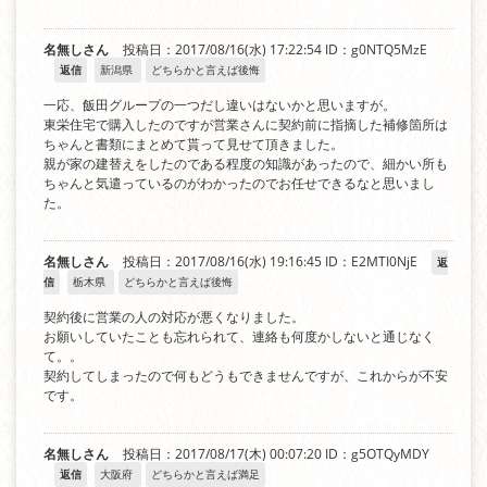
名無しさん
投稿日：2017/08/16(水) 17:22:54
ID：g0NTQ5MzE
返信
新潟県
どちらかと言えば後悔
一応、飯田グループの一つだし違いはないかと思いますが。
東栄住宅で購入したのですが営業さんに契約前に指摘した補修箇所は
ちゃんと書類にまとめて貰って見せて頂きました。
親が家の建替えをしたのである程度の知識があったので、細かい所も
ちゃんと気遣っているのがわかったのでお任せできるなと思いまし
た。
名無しさん
投稿日：2017/08/16(水) 19:16:45
ID：E2MTI0NjE
返
信
栃木県
どちらかと言えば後悔
契約後に営業の人の対応が悪くなりました。
お願いしていたことも忘れられて、連絡も何度かしないと通じなく
て。。
契約してしまったので何もどうもできませんですが、これからが不安
です。
名無しさん
投稿日：2017/08/17(木) 00:07:20
ID：g5OTQyMDY
返信
大阪府
どちらかと言えば満足