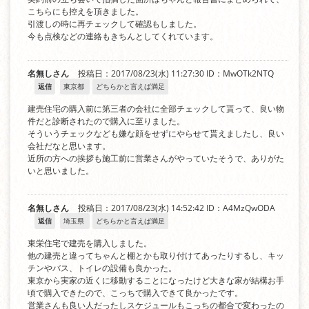
こちらにも控えを頂きました。
引渡しの時に再チェックして確認もしました。
今も点検などの連絡もきちんとしてくれています。
名無しさん
投稿日：2017/08/23(水) 11:27:30
ID：MwOTk2NTQ
返信
東京都
どちらかと言えば満足
建売住宅の購入前に第三者の会社に全部チェックして貰って、良い物
件だと診断されたので購入に至りました。
そういうチェックなども嫌な顔をせずにやらせて貰えましたし、良い
会社だなと思います。
近所の方への挨拶も施工前に営業さんがやっていたそうで、ありがた
いと思いました。
名無しさん
投稿日：2017/08/23(水) 14:52:42
ID：A4MzQwODA
返信
埼玉県
どちらかと言えば満足
東栄住宅で建売を購入しました。
他の建売と違ってちゃんと棚とかも取り付けてあったりするし、キッ
チンやバス、トイレの設備も良かった。
東京から実家の近くに移動することになったけど大きな家が結構お手
頃で購入できたので、こっちで購入できて良かったです。
営業さんも良い人だったしスケジュールもこっちの都合で変わったの