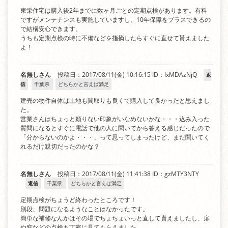
東栄住宅は購入後2年までに数ヶ月ごとの定期点検があります。有料
ですがメンテナンスも実施していますし、10年保障をプラスできるの
で結構安心できます。
うちも定期点検の時に不備などを指摘したらすぐに直せて貰えました
よ！
名無しさん
投稿日：2017/08/11(金) 10:16:15
ID：IxMDAzNjQ
返
信
千葉県
どちらかと言えば満足
建売の物件自体は土地も間取りも良くて購入して良かったと思えまし
た。
営業さんはちょっと頼りない印象がいなめないかな・・・込み入った
質問になるとすぐに電話で他の人に聞いてから答える感じだったので
「分からないのかよ・・・」って思ってしまったけど、まだ聞いてく
れるだけ親切だったのかな？
名無しさん
投稿日：2017/08/11(金) 11:41:38
ID：gzMTY3NTY
返信
千葉県
どちらかと言えば満足
定期点検がちょうど終わったところです！
別段、問題になるようなことはなかったです。
簡単な補修なんかはその場でちょちょいっと直して貰えましたし、扉
や窓などの点検も丁寧に見てもらえました。