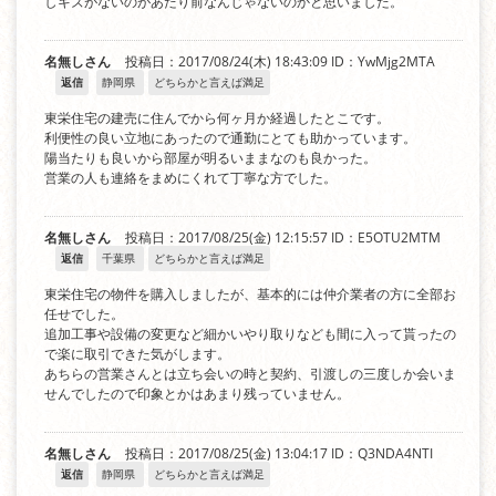
しキズがないのがあたり前なんじゃないのかと思いました。
名無しさん
投稿日：2017/08/24(木) 18:43:09
ID：YwMjg2MTA
返信
静岡県
どちらかと言えば満足
東栄住宅の建売に住んでから何ヶ月か経過したとこです。
利便性の良い立地にあったので通勤にとても助かっています。
陽当たりも良いから部屋が明るいままなのも良かった。
営業の人も連絡をまめにくれて丁寧な方でした。
名無しさん
投稿日：2017/08/25(金) 12:15:57
ID：E5OTU2MTM
返信
千葉県
どちらかと言えば満足
東栄住宅の物件を購入しましたが、基本的には仲介業者の方に全部お
任せでした。
追加工事や設備の変更など細かいやり取りなども間に入って貰ったの
で楽に取引できた気がします。
あちらの営業さんとは立ち会いの時と契約、引渡しの三度しか会いま
せんでしたので印象とかはあまり残っていません。
名無しさん
投稿日：2017/08/25(金) 13:04:17
ID：Q3NDA4NTI
返信
静岡県
どちらかと言えば満足