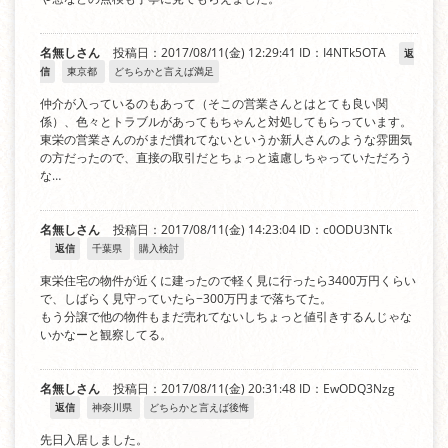
名無しさん
投稿日：2017/08/11(金) 12:29:41
ID：I4NTk5OTA
返
信
東京都
どちらかと言えば満足
仲介が入っているのもあって（そこの営業さんとはとても良い関
係）、色々とトラブルがあってもちゃんと対処してもらっています。
東栄の営業さんのがまだ慣れてないというか新人さんのような雰囲気
の方だったので、直接の取引だとちょっと遠慮しちゃっていただろう
な…
名無しさん
投稿日：2017/08/11(金) 14:23:04
ID：c0ODU3NTk
返信
千葉県
購入検討
東栄住宅の物件が近くに建ったので軽く見に行ったら3400万円くらい
で、しばらく見守っていたら−300万円まで落ちてた。
もう分譲で他の物件もまだ売れてないしちょっと値引きするんじゃな
いかなーと観察してる。
名無しさん
投稿日：2017/08/11(金) 20:31:48
ID：EwODQ3Nzg
返信
神奈川県
どちらかと言えば後悔
先日入居しました。