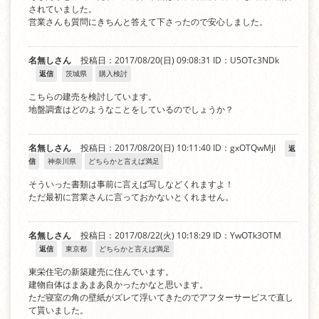
されていました。
営業さんも質問にきちんと答えて下さったので安心しました。
名無しさん
投稿日：2017/08/20(日) 09:08:31
ID：U5OTc3NDk
返信
茨城県
購入検討
こちらの建売を検討しています。
地盤調査はどのようなことをしているのでしょうか？
名無しさん
投稿日：2017/08/20(日) 10:11:40
ID：gxOTQwMjI
返
信
神奈川県
どちらかと言えば満足
そういった書類は事前に言えば写しなどくれますよ！
ただ最初に営業さんに言っておかないとくれません。
名無しさん
投稿日：2017/08/22(火) 10:18:29
ID：YwOTk3OTM
返信
東京都
どちらかと言えば満足
東栄住宅の新築建売に住んでいます。
建物自体はまあまあ良かったかなと思います。
ただ寝室の角の壁紙がズレて浮いてきたのでアフターサービスで直し
て貰いました。