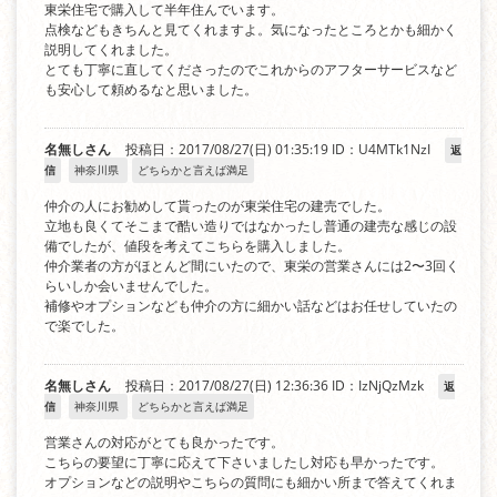
東栄住宅で購入して半年住んでいます。
点検などもきちんと見てくれますよ。気になったところとかも細かく
説明してくれました。
とても丁寧に直してくださったのでこれからのアフターサービスなど
も安心して頼めるなと思いました。
名無しさん
投稿日：2017/08/27(日) 01:35:19
ID：U4MTk1NzI
返
信
神奈川県
どちらかと言えば満足
仲介の人にお勧めして貰ったのが東栄住宅の建売でした。
立地も良くてそこまで酷い造りではなかったし普通の建売な感じの設
備でしたが、値段を考えてこちらを購入しました。
仲介業者の方がほとんど間にいたので、東栄の営業さんには2〜3回く
らいしか会いませんでした。
補修やオプションなども仲介の方に細かい話などはお任せしていたの
で楽でした。
名無しさん
投稿日：2017/08/27(日) 12:36:36
ID：IzNjQzMzk
返
信
神奈川県
どちらかと言えば満足
営業さんの対応がとても良かったです。
こちらの要望に丁寧に応えて下さいましたし対応も早かったです。
オプションなどの説明やこちらの質問にも細かい所まで答えてくれま