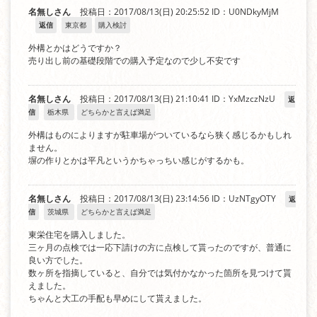
名無しさん
投稿日：2017/08/13(日) 20:25:52
ID：U0NDkyMjM
返信
東京都
購入検討
外構とかはどうですか？
売り出し前の基礎段階での購入予定なので少し不安です
名無しさん
投稿日：2017/08/13(日) 21:10:41
ID：YxMzczNzU
返
信
栃木県
どちらかと言えば満足
外構はものによりますが駐車場がついているなら狭く感じるかもしれ
ません。
塀の作りとかは平凡というかちゃっちい感じがするかも。
名無しさん
投稿日：2017/08/13(日) 23:14:56
ID：UzNTgyOTY
返
信
茨城県
どちらかと言えば満足
東栄住宅を購入しました。
三ヶ月の点検では一応下請けの方に点検して貰ったのですが、普通に
良い方でした。
数ヶ所を指摘していると、自分では気付かなかった箇所を見つけて貰
えました。
ちゃんと大工の手配も早めにして貰えました。