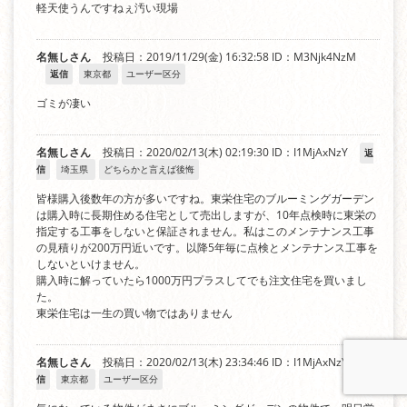
軽天使うんですねぇ汚い現場
名無しさん
投稿日：2019/11/29(金) 16:32:58
ID：M3Njk4NzM
返信
東京都
ユーザー区分
ゴミが凄い
名無しさん
投稿日：2020/02/13(木) 02:19:30
ID：I1MjAxNzY
返
信
埼玉県
どちらかと言えば後悔
皆様購入後数年の方が多いですね。東栄住宅のブルーミングガーデン
は購入時に長期住める住宅として売出しますが、10年点検時に東栄の
指定する工事をしないと保証されません。私はこのメンテナンス工事
の見積りが200万円近いです。以降5年毎に点検とメンテナンス工事を
しないといけません。
購入時に解っていたら1000万円プラスしてでも注文住宅を買いまし
た。
東栄住宅は一生の買い物ではありません
名無しさん
投稿日：2020/02/13(木) 23:34:46
ID：I1MjAxNzY
返
信
東京都
ユーザー区分