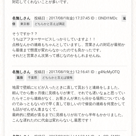
対応してくれないことが多いです。
名無しさん
投稿日：2017/08/18(金) 17:37:45
ID：I3NDI1MDc
返
信
東京都
どちらかと言えば満足
そうですか？？
うちはアフターサービスしっかりしていますよ！！
点検なんかの連絡もちゃんとしていますし、営業さんの対応が最初か
ら最後まで態度が変わらなかったのでも良かったです。
それだと営業さん次第って感じなのかもしれませんね。
名無しさん
投稿日：2017/08/19(土) 12:16:41
ID：g4NzMyOTQ
返信
千葉県
どちらかと言えば後悔
地震で壁紙にヒビが入ったときに直して貰おうと連絡をしました。
頼んでから数ヶ月後に見積もりが来て、それでも遅いなぁと思ってい
たらそこから連絡がなく、お客さんが来たら分かる場所についている
のでみっともないので早く直して欲しいので催促の連絡を何度かして
も話がぜんぜん進まなくて。
最終的に壁紙が直るまでに見積もりが出てから半年もかかりました。
こんな遅れたのに代金は変わらないし最悪です！