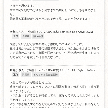
ありだと思います。
東栄住宅で頼むのは値段が高すぎて馬鹿らしいのでうちも止めまし
た。
電気屋も工事費がバラバラなので色々見てみると良いですよ！
名無しさん
投稿日：2017/08/24(木) 15:48:36
ID：AzMTQwNzI
返信
長野県
購入検討
検討していたけど営業の対応が微妙なのでやめることに。
立地は良かったけど下見の段階で不具合というかあからさまに壊れて
いる箇所があったり、玄関が汚かったりで、不信感が芽生えてしまっ
た時点でこれを買うのは無理だなって。
名無しさん
投稿日：2017/08/24(木) 17:03:19
ID：AyNDUwNzk
返信
群馬県
どちらかと言えば後悔
入居して一ヶ月が経過しました。
造りが雑です。フローリングなどに問題が起きて何度も直して貰う羽
目になりました。
キズがありすぎることを指摘しても「家なんてそんなもんですよ」と
言われてしまって。
確かに家を購入するのなんて初めてだし分かりませんが、新築なんだ