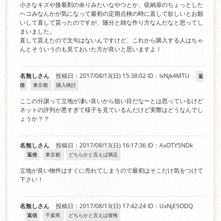
小さなキズや接着剤の余りみたいなやつとか、収納扉のちょっとした
ヘコみなんかが気になって最初の定期点検の時に直して欲しいとお願
いして直して貰ったのですが、随分と雑な作り方なんだなと思ってし
まいました。
直して貰えたので文句はないんですけど、これから購入する人はちゃ
んとそういうのも見ておいた方が良いと思いますよ！
名無しさん
投稿日：2017/08/13(日) 15:38:02
ID：IxNjk4MTU
返
信
東京都
購入検討
ここの分譲って立地が凄い良いから狙い目だなーとは思っているけど
ネットの評判が悪すぎて様子を見ているんだけど実際はどうなんでし
ょうか？？
名無しさん
投稿日：2017/08/13(日) 16:17:36
ID：AxOTY5NDk
返信
東京都
どちらかと言えば満足
立地が良い物件はすぐに売れてしまうので最初はそこだけ気をつけて
下さい！
名無しさん
投稿日：2017/08/13(日) 17:42:24
ID：UxNjE5ODQ
返信
千葉県
どちらかと言えば後悔