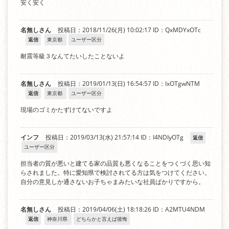
安く安く
名無しさん
投稿日：2018/11/26(月) 10:02:17
ID：QxMDYxOTc
返信
東京都
ユーザー区分
耐震等級３なんてたいしたことないよ
名無しさん
投稿日：2019/01/13(日) 16:54:57
ID：IxOTgwNTM
返信
東京都
ユーザー区分
現場のゴミかたずけてないですよ
インフ
投稿日：2019/03/13(水) 21:57:14
ID：I4NDIyOTg
返信
ユーザー区分
担当者の質が悪いと建てる家の品質も悪くなることをつくづく思い知
らされました。特に愛知県で検討されてる方は気をつけてください。
自分の意見しか通さないお子ちゃまみたいな社員ばかりですから。
名無しさん
投稿日：2019/04/06(土) 18:18:26
ID：A2MTU4NDM
返信
神奈川県
どちらかと言えば後悔