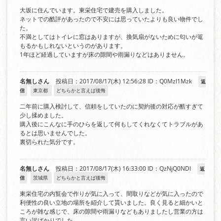
大坂に住んでいます。東栄住宅で建売を購入しました。
ネットでの酷評があったので不安には思っていたよりも良い物件でし
た。
不満としてはトイレに窓はありますが、換気扇がないために匂いが篭
もるかもしれないというのがあります。
1年ほど経過していますが床の隙間や雨漏りなどはありません。
名無しさん
投稿日：2017/08/17(木) 12:56:28
ID：Q0MzI1Mzk
返
信
東京都
どちらかと言えば後悔
二年前に購入検討して、信頼をしていたのに契約後の対応が酷すぎて
少し揉めました。
購入後にこんなに手のひらを返して何もしてくれなくてトラブルがあ
るとは思いませんでした。
裏切られた気分です。
名無しさん
投稿日：2017/08/17(木) 16:33:00
ID：QzNjQ0NDI
返
信
茨城県
どちらかと言えば後悔
東栄住宅の内覧会で作りが気に入って、間取りなどが気に入ったので
利便性の良い立地の場所を紹介して貰いました。良く見ると細かいと
ころが雑な感じで、床の隙間や雨漏りなどもありましたし営業の方は
言い訳ばかりでした。