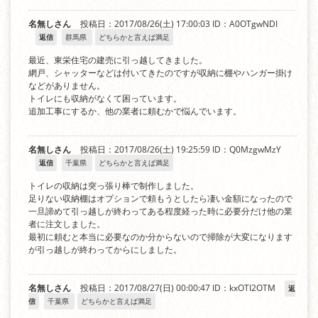
名無しさん
投稿日：2017/08/26(土) 17:00:03
ID：A0OTgwNDI
返信
群馬県
どちらかと言えば満足
最近、東栄住宅の建売に引っ越してきました。
網戸、シャッターなどは付いてきたのですが収納に棚やハンガー掛け
などがありません。
トイレにも収納がなくて困っています。
追加工事にするか、他の業者に頼むかで悩んでいます。
名無しさん
投稿日：2017/08/26(土) 19:25:59
ID：Q0MzgwMzY
返信
千葉県
どちらかと言えば満足
トイレの収納は突っ張り棒で制作しました。
足りない収納棚はオプションで頼もうとしたら凄い金額になったので
一旦諦めて引っ越しが終わってある程度経った時に必要分だけ他の業
者に注文しました。
最初に頼むと本当に必要なのか分からないので掃除が大変になります
が引っ越しが終わってからにしました。
名無しさん
投稿日：2017/08/27(日) 00:00:47
ID：kxOTI2OTM
返
信
千葉県
どちらかと言えば満足