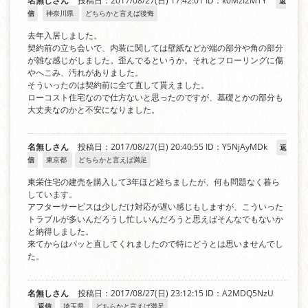
名無しさん
投稿日：2017/08/27(日) 17:42:01
ID：k0MzI2MTY
返
信
神奈川県
どちらかと言えば後悔
去年入居しました。
契約前の立ち会いで、内装に関しては壁紙などが端の部分や角の部分
が雑な感じがしました。歪んでるというか。それとフローリングに傷
やへこみ、汚れがありました。
そういったのは契約前に全て直して貰えました。
ローコスト住宅なので仕方ないと思ったのですが、基礎とかの部分も
大丈夫なのかと不安になりました。
名無しさん
投稿日：2017/08/27(日) 20:40:55
ID：Y5NjAyMDk
返
信
東京都
どちらかと言えば満足
東栄住宅の建売を購入して3年ほど経ちましたが、何も問題なく暮ら
しています。
アフターサービスは少しだけ対応が遅い感じもしますが、こういった
トラブルが多いんだろうし忙しいんだろうと思えばそんなでもないか
と納得しました。
来てからはパッと直してくれましたので特にどうとは思いませんでし
た。
名無しさん
投稿日：2017/08/27(日) 23:12:15
ID：A2MDQ5NzU
返信
埼玉県
どちらかと言えば満足