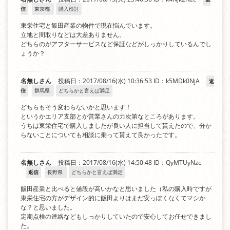
信
東京都
購入検討
東栄住宅と飯田産業の物件で現在悩んでいます。
立地と間取りなどは大差ありません。
どちらのがアフターサービスなど保証などがしっかりしているんでし
ょうか？
名無しさん
投稿日：2017/08/16(水) 10:36:53
ID：k5MDk0NjA
返
信
群馬県
どちらかと言えば満足
どちらもそう変わらないかと思います！
というかエリア支部とか営業さんの力次第なところがあります。
うちは東栄住宅で購入しましたが良い人に担当して貰えたので、分か
らないことについても相談に乗って貰えて良かったです。
名無しさん
投稿日：2017/08/16(水) 14:50:48
ID：QyMTUyNzc
返信
長野県
どちらかと言えば満足
飯田産業と比べると値段が高いかなと思いました（私の購入時ですが
東栄住宅の方がデザイン的に飯田よりはまだ安っぽくなくてマシか
な？と思いました。
定期点検の連絡などもしっかりしていたので安心してお任せできまし
た。