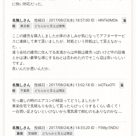
に快い対応だった。
名無しさん
投稿日：2017/08/23(水) 18:57:00
ID：I4NTk0MDk
返
信
東京都
どちらかと言えば後悔
ここの建売を購入しましたが床のきしみが気になってアフターサービ
スに連絡して来て貰いましたが、対処という対処はして貰えなかっ
た。。
違う会社の建売に住んでる友達からは外観は建売っぽいけど中の設備
とかは凄い豪華な感じするねとは言われたのでそこら辺は良いらしい
ですよ。
良いんだか悪いんだか。
名無しさん
投稿日：2017/08/24(木) 13:02:18
ID：IxOTkxOTI
返
信
千葉県
どちらかと言えば満足
引っ越しの時のエアコンの移設ってどうしましたか？
東栄住宅で見積もりを出して貰ったらびっくりするくらい高くて！
一台買い足さないといけないから電気屋で頼むのもありなのかな…。
名無しさん
投稿日：2017/08/24(木) 14:33:20
ID：Y5Mjc5NDU
返信
茨城県
どちらかと言えば満足