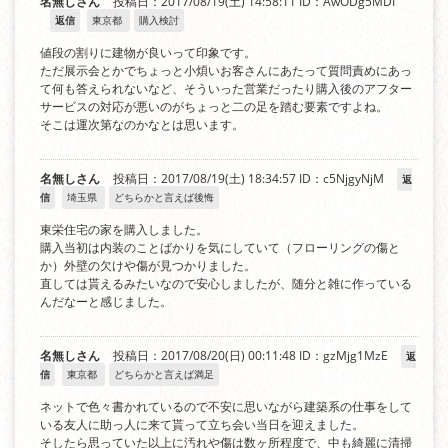
名無しさん
投稿日：2017/08/19(土) 14:58:11
ID：AwODg5MDI
返信
東京都
購入検討
値段の割りに建物が良いって印象です。
ただ展示会とかでちょっと小煩いお客さんにあたって質問責めにあっ
て何も答えられないなど、そういった営業だったり購入後のアフター
サービスの対応が悪いのがちょっと二の足を踏む要素ですよね。
そこは運次第なのかなとは思います。
名無しさん
投稿日：2017/08/19(土) 18:34:57
ID：c5NjgyNjM
返
信
埼玉県
どちらかと言えば後悔
東栄住宅の家を購入しました。
購入当初は内装のことばかりを気にしていて（フローリングの傷と
か）外壁の欠けや傷が見つかりました。
直しては貰えるみたいなので安心しましたが、随分と雑に作っている
んだなーと感じました。
名無しさん
投稿日：2017/08/20(日) 00:11:48
ID：gzMjg1MzE
返
信
東京都
どちらかと言えば満足
ネットで色々書かれているので不安に思いながら建築系の仕事をして
いる友人に助っ人に来て貰って立ち会い当日を迎えました。
そしたら思っていた以上に汚れや傷は数ヶ所程度で、中も綺麗に清掃