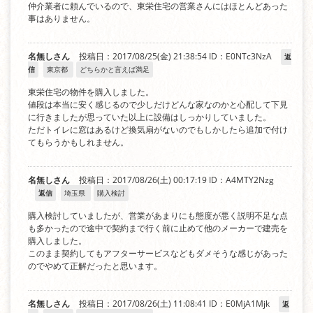
仲介業者に頼んでいるので、東栄住宅の営業さんにはほとんどあった
事はありません。
名無しさん
投稿日：2017/08/25(金) 21:38:54
ID：E0NTc3NzA
返
信
東京都
どちらかと言えば満足
東栄住宅の物件を購入しました。
値段は本当に安く感じるので少しだけどんな家なのかと心配して下見
に行きましたが思っていた以上に設備はしっかりしていました。
ただトイレに窓はあるけど換気扇がないのでもしかしたら追加で付け
てもらうかもしれません。
名無しさん
投稿日：2017/08/26(土) 00:17:19
ID：A4MTY2Nzg
返信
埼玉県
購入検討
購入検討していましたが、営業があまりにも態度が悪く説明不足な点
も多かったので途中で契約まで行く前に止めて他のメーカーで建売を
購入しました。
このまま契約してもアフターサービスなどもダメそうな感じがあった
のでやめて正解だったと思います。
名無しさん
投稿日：2017/08/26(土) 11:08:41
ID：E0MjA1Mjk
返