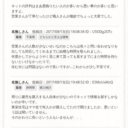
ネットの評判はまあ愚痴りたい人のが多いから悪い事のが多いと思い
ますよ。
営業さんが丁寧だったけど職人さんが微妙でちょっと大変でした。
名無しさん
投稿日：2017/08/13(日) 18:08:34
ID：U5ODg2OTc
返信
千葉県
どちらかと言えば後悔
営業さんの人数が少ないせいなのかこちらは色々と問い合わせなりを
出しても対応してくれるまでに結構な時間を取られました。
何度かしてからようやく見に来て貰っても直すまでにまだ時間を待た
ないといけなかったりで。
住む分には問題はないので良いですが…これからが少し不安です。
名無しさん
投稿日：2017/08/13(日) 19:48:52
ID：E5MzUxMzQ
返信
静岡県
購入検討
周りに建売を購入する人自体が少ないのでネットで情報を探すしかな
いのが辛いです。
東栄住宅はママ友で何人かが購入してたので聞けましたが、悪いとい
う話は聞いていません。
そのかわりに良いという人もいませんが、、、