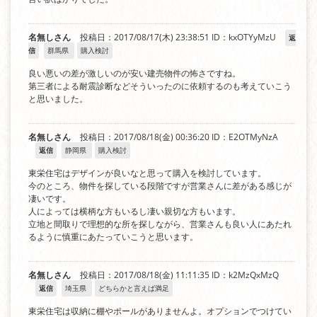
名無しさん
投稿日：2017/08/17(木) 23:38:51
ID：kxOTYyMzU
返
信
群馬県
購入検討
良い悪いの差が激しいのが安い建売物件の怖さですね。
第三者による耐震診断などそういったのに依頼するのも考えていこう
と思いました。
名無しさん
投稿日：2017/08/18(金) 00:36:20
ID：E2OTMyNzA
返信
静岡県
購入検討
東栄住宅はデザインが良いなと思って購入を検討しています。
今のところ、物件を探している段階ですが営業さんに差がある感じが
凄いです。
人によっては横柄な方もいるし凄い親切な方もいます。
立地と間取りで理想的な所を探しながら、営業さんも良い人にあたれ
るように慎重にあたっていこうと思います。
名無しさん
投稿日：2017/08/18(金) 11:11:35
ID：k2MzQxMzQ
返信
埼玉県
どちらかと言えば満足
東栄住宅は収納に棚やポールがありませんよ。オプションでつけてい