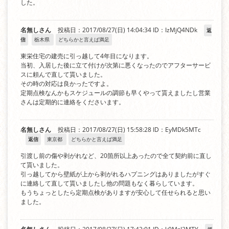
した。
名無しさん
投稿日：2017/08/27(日) 14:04:34
ID：IzMjQ4NDk
返
信
栃木県
どちらかと言えば満足
東栄住宅の建売に引っ越して4年目になります。
当初、入居した後に立て付けが次第に悪くなったのでアフターサービ
スに頼んで直して貰いました。
その時の対応は良かったですよ。
定期点検なんかもスケジュールの調節も早くやって貰えましたし営業
さんは定期的に連絡をくださいます。
名無しさん
投稿日：2017/08/27(日) 15:58:28
ID：EyMDk5MTc
返信
東京都
どちらかと言えば満足
引渡し前の傷や剥がれなど、20箇所以上あったので全て契約前に直し
て貰いました。
引っ越してから壁紙が上から剥がれるハプニングはありましたがすぐ
に連絡して直して貰いましたし他の問題もなく暮らしています。
もうちょっとしたら定期点検がありますが安心して任せられると思い
ました。