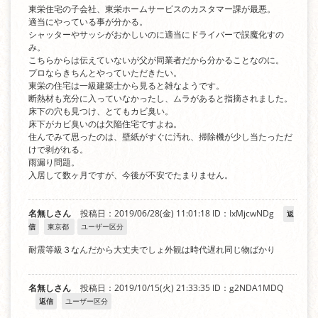
東栄住宅の子会社、東栄ホームサービスのカスタマー課が最悪。
適当にやっている事が分かる。
シャッターやサッシがおかしいのに適当にドライバーで誤魔化すの
み。
こちらからは伝えていないが父が同業者だから分かることなのに。
プロならきちんとやっていただきたい。
東栄の住宅は一級建築士から見ると雑なようです。
断熱材も充分に入っていなかったし、ムラがあると指摘されました。
床下の穴も見つけ、とてもカビ臭い。
床下がカビ臭いのは欠陥住宅ですよね。
住んでみて思ったのは、壁紙がすぐに汚れ、掃除機が少し当たっただ
けで剥がれる。
雨漏り問題。
入居して数ヶ月ですが、今後が不安でたまりません。
名無しさん
投稿日：2019/06/28(金) 11:01:18
ID：IxMjcwNDg
返
信
東京都
ユーザー区分
耐震等級３なんだから大丈夫でしょ外観は時代遅れ同じ物ばかり
名無しさん
投稿日：2019/10/15(火) 21:33:35
ID：g2NDA1MDQ
返信
ユーザー区分