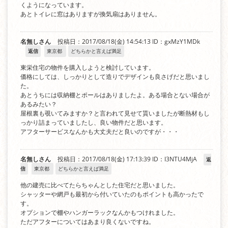
くようになっています。
あとトイレに窓はありますが換気扇はありません。
名無しさん
投稿日：2017/08/18(金) 14:54:13
ID：gxMzY1MDk
返信
東京都
どちらかと言えば満足
東栄住宅の物件を購入しようと検討しています。
価格にしては、しっかりとして造りでデザインも良さげだと思いまし
た。
あとうちには収納棚とポールはありましたよ。ある場合とない場合が
あるみたい？
屋根裏も覗いてみますか？と言われて見せて貰いましたが断熱材もし
っかり詰まっていましたし、良い物件だと思います。
アフターサービスなんかも大丈夫だと良いのですが・・・
名無しさん
投稿日：2017/08/18(金) 17:13:39
ID：I3NTU4MjA
返
信
東京都
どちらかと言えば満足
他の建売に比べてたらちゃんとした住宅だと思いました。
シャッターや網戸も最初から付いていたのもポイントも高かったで
す。
オプションで棚やハンガーラックなんかもつけれました。
ただアフターについてはあまり良くないですね。