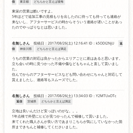
信
東京都
どちらかと言えば後悔
東栄の営業は酷いですよ。
5年ほどで追加工事の見積もりを出したのに待っても待っても連絡が
来ないし、アフターサービスの時からそういう連絡が遅いことがあっ
たのでやっぱりなとは思いました。
名無しさん
投稿日：2017/08/26(土) 12:16:41
ID：k5ODI2NjU
返
信
神奈川県
どちらかと言えば満足
うちの営業の対応は良かったからエリアごとに差はあると思います。
立ち会いの時に見つかった不備や傷などもちゃんと直して貰いまし
た。
住んでからのアフターサービスなども問い合わせにちゃんと対応して
貰えましたし、連絡等もスムーズでした。
名無しさん
投稿日：2017/08/26(土) 13:34:03
ID：Y2MTUxOTc
返信
茨城県
どちらかと言えば満足
立地は良いんだけど安っぽいのがな。。。
1年点検で外壁にヒビが見つかったんで補修して貰いました。
来てくれた職人さんが良い方であまりこちらが気にしていなかった箇
所まできちんと補修してくださいました。