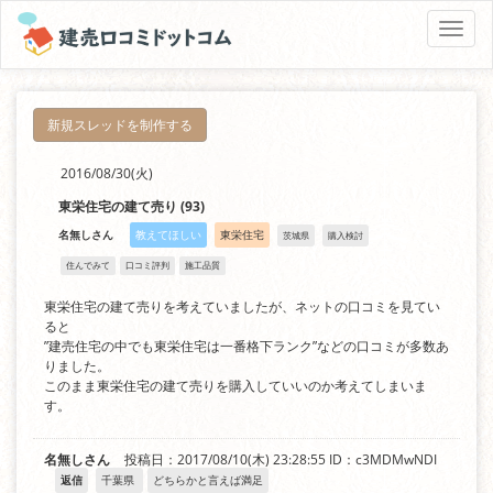
Toggle
naviga
新規スレッドを制作する
2016/08/30(火)
東栄住宅の建て売り
(93)
名無しさん
教えてほしい
東栄住宅
茨城県
購入検討
住んでみて
口コミ評判
施工品質
東栄住宅の建て売りを考えていましたが、ネットの口コミを見てい
ると
”建売住宅の中でも東栄住宅は一番格下ランク”などの口コミが多数あ
りました。
このまま東栄住宅の建て売りを購入していいのか考えてしまいま
す。
名無しさん
投稿日：2017/08/10(木) 23:28:55
ID：c3MDMwNDI
返信
千葉県
どちらかと言えば満足