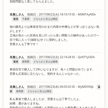
別段問題なく直してもらえました。
名無しさん
投稿日：2017/08/22(火) 18:10:19
ID：M0MTAyNDk
返信
千葉県
どちらかと言えば満足
他の建売よりは東栄住宅のがまだ内装や外構などが安っぽくはない気
がします！
立地が良かった区画を見に行ったら良い間取りの物件があったので一
目で気に入って(値段も)すぐに契約しました。
営業さんも丁寧です！
名無しさん
投稿日：2017/08/22(火) 22:14:28
ID：QzNTYyODA
返信
群馬県
どちらかと言えば後悔
東栄住宅で購入して2年になりますが、色々と問題が出ています。
営業も正直役に立たないし、契約するんじゃなかった。
名無しさん
投稿日：2017/08/23(水) 00:05:03
ID：MyMDI5Njk
返
信
群馬県
どちらかと言えば満足
私も東栄で購入しましたが、営業さんは丁寧でしたよ。
結構、運がありますね。
契約前の立ち会いで指摘した箇所はちゃんと報告書にまとめられて、