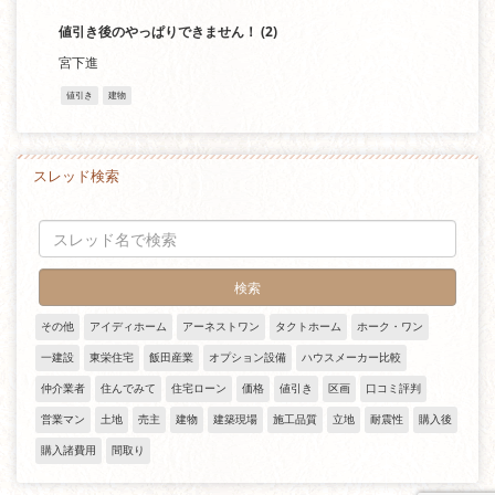
値引き後のやっぱりできません！
(2)
宮下進
値引き
建物
スレッド検索
その他
アイディホーム
アーネストワン
タクトホーム
ホーク・ワン
一建設
東栄住宅
飯田産業
オプション設備
ハウスメーカー比較
仲介業者
住んでみて
住宅ローン
価格
値引き
区画
口コミ評判
営業マン
土地
売主
建物
建築現場
施工品質
立地
耐震性
購入後
購入諸費用
間取り