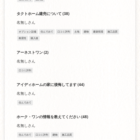
タクトホーム建売について
(38)
名無しさん
オプション設備
住んでみて
口コミ評判
土地
建物
建築現場
施工品質
耐震性
購入後
アーネストワン
(2)
名無しさん
口コミ評判
アイディホームの家に後悔してます
(44)
名無しさん
住んでみて
ホーク・ワンの情報を教えてください
(48)
名無しさん
住んでみて
口コミ評判
建物
施工品質