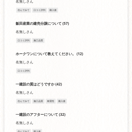
名無しさん
住んでみて
口コミ評判
購入後
飯田産業の建売分譲について
(57)
名無しさん
口コミ評判
施工品質
ホークワンについて教えてください。
(12)
名無しさん
口コミ評判
一建設の質はどうですか
(42)
名無しさん
住んでみて
施工品質
耐震性
購入後
一建設のアフターについて
(32)
名無しさん
住んでみて
購入後