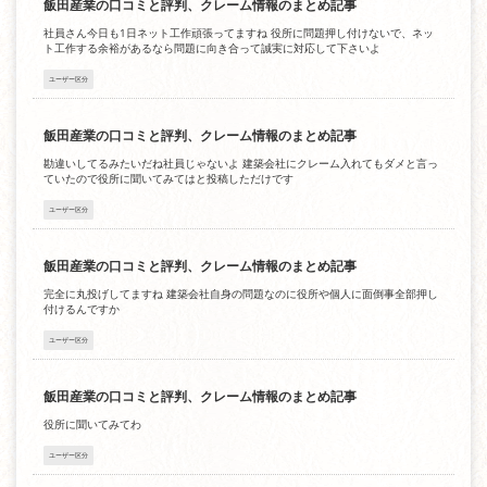
飯田産業の口コミと評判、クレーム情報のまとめ記事
社員さん今日も1日ネット工作頑張ってますね 役所に問題押し付けないで、ネッ
ト工作する余裕があるなら問題に向き合って誠実に対応して下さいよ
ユーザー区分
飯田産業の口コミと評判、クレーム情報のまとめ記事
勘違いしてるみたいだね社員じゃないよ 建築会社にクレーム入れてもダメと言っ
ていたので役所に聞いてみてはと投稿しただけです
ユーザー区分
飯田産業の口コミと評判、クレーム情報のまとめ記事
完全に丸投げしてますね 建築会社自身の問題なのに役所や個人に面倒事全部押し
付けるんですか
ユーザー区分
飯田産業の口コミと評判、クレーム情報のまとめ記事
役所に聞いてみてわ
ユーザー区分