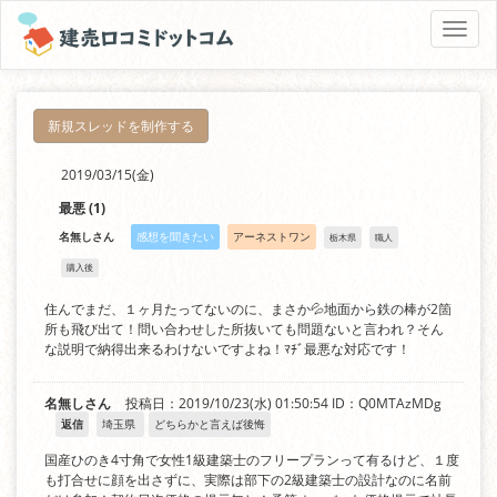
Toggle
naviga
新規スレッドを制作する
2019/03/15(金)
最悪
(1)
名無しさん
感想を聞きたい
アーネストワン
栃木県
職人
購入後
住んでまだ、１ヶ月たってないのに、まさか💦地面から鉄の棒が2箇
所も飛び出て！問い合わせした所抜いても問題ないと言われ？そん
な説明で納得出来るわけないですよね！ﾏﾁﾞ最悪な対応です！
名無しさん
投稿日：2019/10/23(水) 01:50:54
ID：Q0MTAzMDg
返信
埼玉県
どちらかと言えば後悔
国産ひのき4寸角で女性1級建築士のフリープランって有るけど、１度
も打合せに顔を出さずに、実際は部下の2級建築士の設計なのに名前