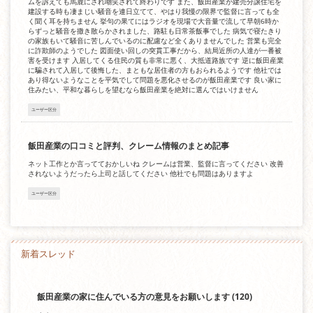
ムを訴えても馬鹿にされ嘲笑されて終わりです また、飯田産業が建売分譲住宅を
建設する時も凄まじい騒音を連日立てて、やはり我慢の限界で監督に言っても全
く聞く耳を持ちません 挙句の果てにはラジオを現場で大音量で流して早朝6時か
らずっと騒音を撒き散らかされました、路駐も日常茶飯事でした 病気で寝たきり
の家族もいて騒音に苦しんでいるのに配慮など全くありませんでした 営業も完全
に詐欺師のようでした 図面使い回しの突貫工事だから、結局近所の人達が一番被
害を受けます 入居してくる住民の質も非常に悪く、大抵道路族です 逆に飯田産業
に騙されて入居して後悔した、まともな居住者の方もおられるようです 他社では
あり得ないようなことを平気でして問題を悪化させるのが飯田産業です 良い家に
住みたい、平和な暮らしを望むなら飯田産業を絶対に選んではいけません
ユーザー区分
飯田産業の口コミと評判、クレーム情報のまとめ記事
ネット工作とか言ってておかしいね クレームは営業、監督に言ってください 改善
されないようだったら上司と話してください 他社でも問題はありますよ
ユーザー区分
新着スレッド
飯田産業の家に住んでいる方の意見をお願いします
(120)