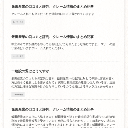
飯田産業の口コミと評判、クレーム情報のまとめ記事
クレーム入れてもダメだったと沢山の口コミに書かれていますよ
ユーザー区分
飯田産業の口コミと評判、クレーム情報のまとめ記事
中立の者ですが建売をやってる会社はどこも似たような感じですよ。 マナーの悪
い業者はいますクレーム入れてください。
ユーザー区分
一建設の質はどうですか
飯田産業の口コミを肯定的に書き、飯田産業への批判に対して辛辣な言葉を書く
方は恐らく社員による書き込みです 実際に飯田産業の建売に住んでいる方、近所
の方達は凄惨な実態を目の当たりしているので社員によるサクラだと分かります
ユーザー区分
飯田産業の口コミと評判、クレーム情報のまとめ記事
飯田産業はあまりにも酷すぎます 飯田産業が建てた建売分譲住宅3軒の内2軒が道
路族で連日騒音被害を受けています 敷地に侵入されたりここでは書けない沢山の
道路族による嫌がらせも多々受けてきました あまりにも限界で飯田産業にクレー