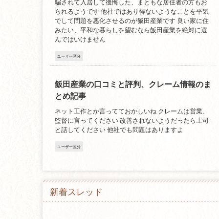
騙されて入居して後悔した、まともな居住者の方もお
られるようです 他社ではあり得ないようなことを平気
でして問題を悪化させるのが飯田産業です 良い家に住
みたい、平和な暮らしを望むなら飯田産業を絶対に選
んではいけません
ユーザー区分
飯田産業の口コミと評判、クレーム情報のま
とめ記事
ネット工作とか言ってておかしいね クレームは営業、
監督に言ってください 改善されないようだったら上司
と話してください 他社でも問題はありますよ
ユーザー区分
新着スレッド