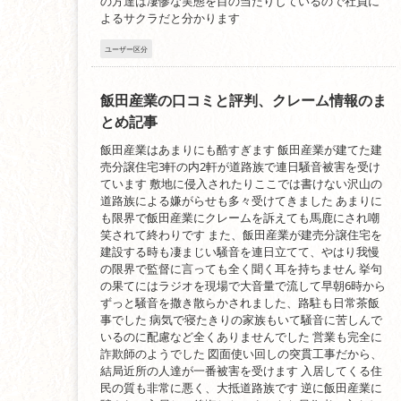
の方達は凄惨な実態を目の当たりしているので社員に
よるサクラだと分かります
ユーザー区分
飯田産業の口コミと評判、クレーム情報のま
とめ記事
飯田産業はあまりにも酷すぎます 飯田産業が建てた建
売分譲住宅3軒の内2軒が道路族で連日騒音被害を受け
ています 敷地に侵入されたりここでは書けない沢山の
道路族による嫌がらせも多々受けてきました あまりに
も限界で飯田産業にクレームを訴えても馬鹿にされ嘲
笑されて終わりです また、飯田産業が建売分譲住宅を
建設する時も凄まじい騒音を連日立てて、やはり我慢
の限界で監督に言っても全く聞く耳を持ちません 挙句
の果てにはラジオを現場で大音量で流して早朝6時から
ずっと騒音を撒き散らかされました、路駐も日常茶飯
事でした 病気で寝たきりの家族もいて騒音に苦しんで
いるのに配慮など全くありませんでした 営業も完全に
詐欺師のようでした 図面使い回しの突貫工事だから、
結局近所の人達が一番被害を受けます 入居してくる住
民の質も非常に悪く、大抵道路族です 逆に飯田産業に