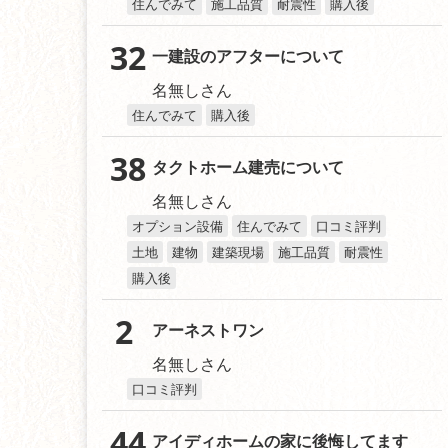
住んでみて
施工品質
耐震性
購入後
32
一建設のアフターについて
名無しさん
住んでみて
購入後
38
タクトホーム建売について
名無しさん
オプション設備
住んでみて
口コミ評判
土地
建物
建築現場
施工品質
耐震性
購入後
2
アーネストワン
名無しさん
口コミ評判
44
アイディホームの家に後悔してます