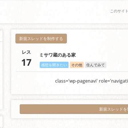
このサイ
新規スレッドを制作する
レス
ミサワ蔵のある家
17
感想を聞きたい
その他
住んでみて
class='wp-pagenavi' role='navigat
新規スレッドを